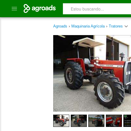
Agroads
›
Maquinaria Agrícola
›
Tratores