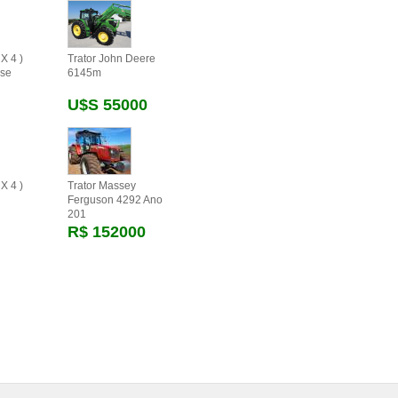
X 4 )
Trator John Deere
se
6145m
U$s 55000
X 4 )
Trator Massey
Ferguson 4292 Ano
201
R$ 152000