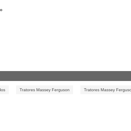
lo
dos
Tratores Massey Ferguson
Tratores Massey Fergus