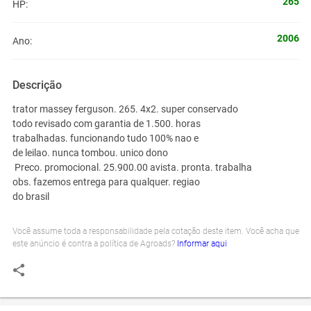
265
HP:
2006
Ano:
Descrição
trator massey ferguson. 265. 4x2. super conservado
todo revisado com garantia de 1.500. horas
trabalhadas. funcionando tudo 100% nao e
de leilao. nunca tombou. unico dono
Preco. promocional. 25.900.00 avista. pronta. trabalha
obs. fazemos entrega para qualquer. regiao
do brasil
Você assume toda a responsabilidade pela cotação deste item. Você acha que
este anúncio é contra a política de Agroads?
Informar aqui