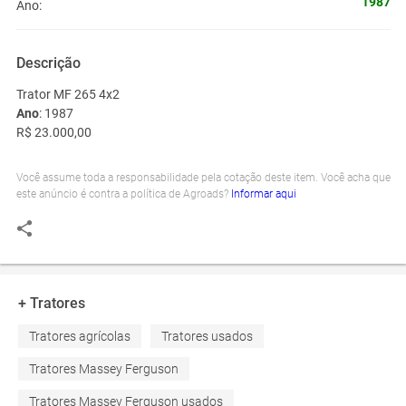
1987
Ano:
Descrição
Trator MF 265 4x2
Ano
: 1987
R$ 23.000,00
Você assume toda a responsabilidade pela cotação deste item. Você acha que
este anúncio é contra a política de Agroads?
Informar aqui
+ Tratores
Tratores agrícolas
Tratores usados
Tratores Massey Ferguson
Tratores Massey Ferguson usados