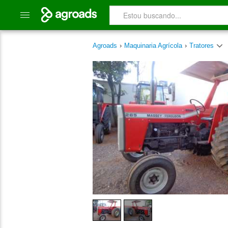
Agroads
›
Maquinaria Agrícola
›
Tratores