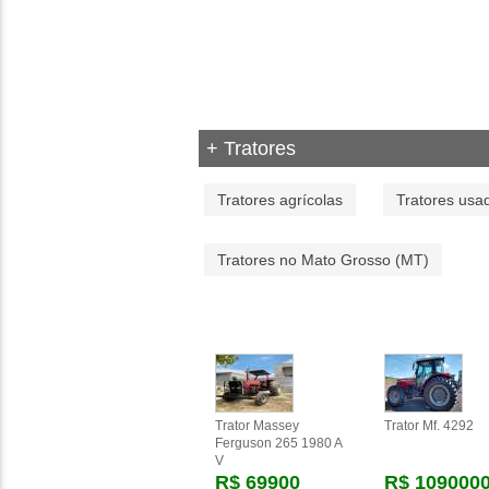
+ Tratores
Tratores agrícolas
Tratores usa
Tratores no Mato Grosso (MT)
Trator Massey
Trator Mf. 4292
Ferguson 265 1980 A
V
R$ 69900
R$ 109000