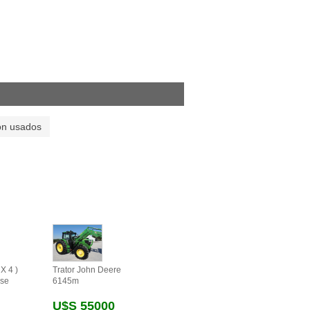
on usados
X 4 )
Trator John Deere
se
6145m
U$s 55000