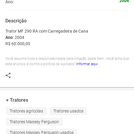
2004
Ano:
Descrição
Trator MF 290 RA com Carregadeira de Cana
Ano
: 2004
R$ 60.000,00
Você assume toda a responsabilidade pela cotação deste item. Você acha que
este anúncio é contra a política de Agroads?
Informar aqui
+ Tratores
Tratores agrícolas
Tratores usados
Tratores Massey Ferguson
Tratores Massey Ferguson usados