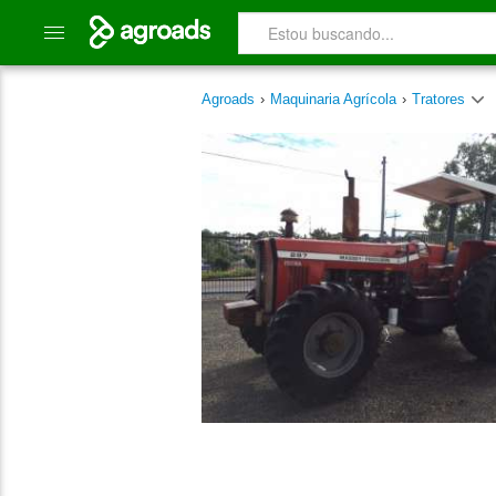
Agroads
›
Maquinaria Agrícola
›
Tratores