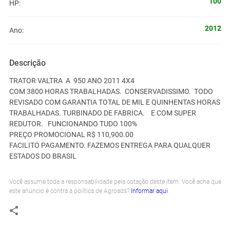
100
HP:
2012
Ano:
Descrição
TRATOR VALTRA A 950 ANO 2011 4X4
COM 3800 HORAS TRABALHADAS. CONSERVADISSIMO. TODO
REVISADO COM GARANTIA TOTAL DE MIL E QUINHENTAS HORAS
TRABALHADAS. TURBINADO DE FABRICA. E COM SUPER
REDUTOR. FUNCIONANDO TUDO 100%
PREÇO PROMOCIONAL R$ 110,900.00
FACILITO PAGAMENTO. FAZEMOS ENTREGA PARA QUALQUER
ESTADOS DO BRASIL
Você assume toda a responsabilidade pela cotação deste item. Você acha que
este anúncio é contra a política de Agroads?
Informar aqui