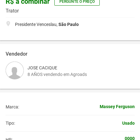
R$ a combinar
PERGUNTE O PREÇO
Trator
Presidente Venceslau,
São Paulo
Vendedor
JOSE CACIQUE
8 AÑOS vendendo em Agroads
Massey Ferguson
Marca:
Usado
Tipo:
0000
HP: