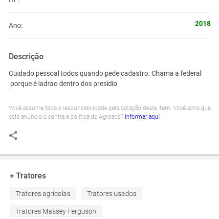
2018
Ano:
Descrição
Cuidado pessoal todos quando pede cadastro. Chama a federal
porque é ladrao dentro dos presídio
Você assume toda a responsabilidade pela cotação deste item. Você acha que
este anúncio é contra a política de Agroads?
Informar aqui
+ Tratores
Tratores agrícolas
Tratores usados
Tratores Massey Ferguson