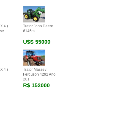
X 4 )
Trator John Deere
se
6145m
U$s 55000
X 4 )
Trator Massey
Ferguson 4292 Ano
201
R$ 152000