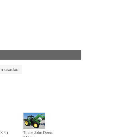
on usados
X 4 )
Trator John Deere