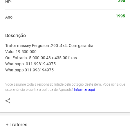
290
HP:
1995
Ano:
Descrição
Trator massey Ferguson .290 .4x4. Com garantia
Valor 19.500.000
Ou. Entrada. 5.000.00 48 x 435.00 fixas
Whatsapp. 011.99819 4975
Whatsapp 011.998194975
Você assume toda a responsabilidade pela cotação deste item. Você acha que
este anúncio é contra a política de Agroads?
Informar aqui
+ Tratores