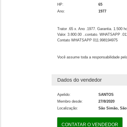
HP:
65
Ano:
1977
Trator .65 x. Ano .1977. Garantia. 1.500 h
Valor. 3.800.00 ..contato. WHATSAPP .0
Contato WHATSAPP 011.998194975
Você assume toda a responsabilidade pela
Dados do vendedor
Apelido:
SANTOS
Membro desde:
27/8/2020
Localização:
São Simão, São
CONTATAR O VENDEDOR