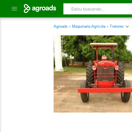
Agroads
›
Maquinaria Agrícola
›
Tratores