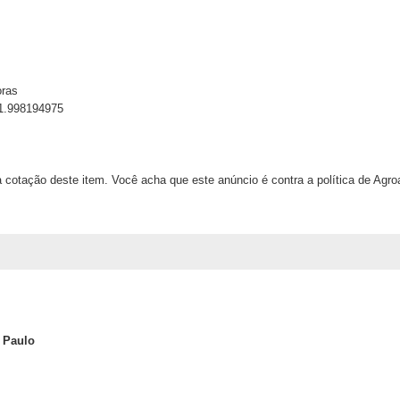
oras
11.998194975
 cotação deste item. Você acha que este anúncio é contra a política de Agr
 Paulo