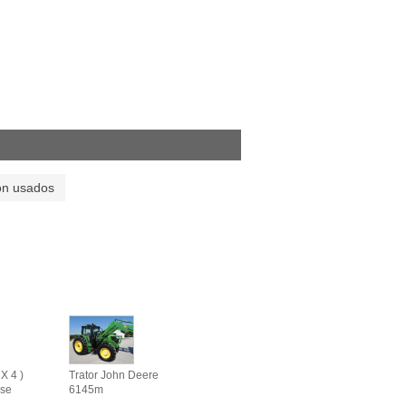
on usados
X 4 )
Trator John Deere
se
6145m