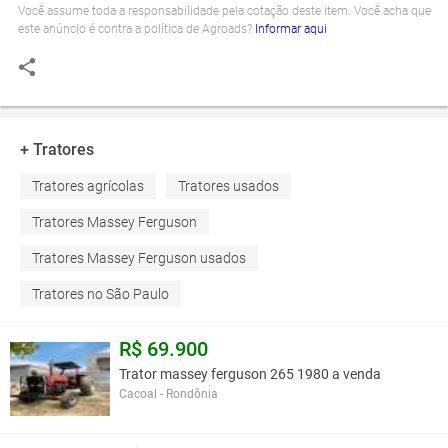
Você assume toda a responsabilidade pela cotação deste item. Você acha que
este anúncio é contra a política de Agroads?
Informar aqui
+ Tratores
Tratores agrícolas
Tratores usados
Tratores Massey Ferguson
Tratores Massey Ferguson usados
Tratores no São Paulo
R$ 69.900
Trator massey ferguson 265 1980 a venda
Cacoal - Rondônia