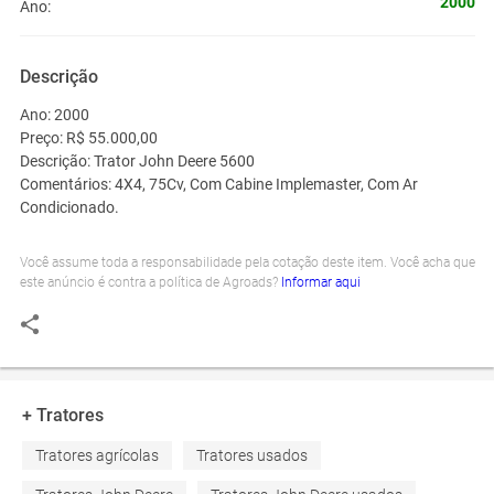
2000
Ano:
Descrição
Ano:
2000
Preço:
R$ 55.000,00
Descrição:
Trator John Deere 5600
Comentários:
4X4, 75Cv, Com Cabine Implemaster, Com Ar
Condicionado.
Você assume toda a responsabilidade pela cotação deste item. Você acha que
este anúncio é contra a política de Agroads?
Informar aqui
+ Tratores
Tratores agrícolas
Tratores usados