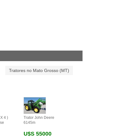
Tratores no Mato Grosso (MT)
X 4 )
Trator John Deere
se
6145m
U$s 55000