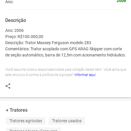
2006
Ano:
Descrição
Ano:
2006
Preço:
R$100.000,00
Descrição:
Trator Massey Ferguson modelo 283
Comentários:
Trator acoplado com GPS ARAG Skipper com corte
de seção automático, barra de 12,5m com acionamento hidráulico.
Você assume toda a responsabilidade pela cotação deste item. Você acha que
este anúncio é contra a política de Agroads?
Informar aqui
+ Tratores
Tratores agrícolas
Tratores usados