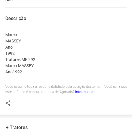
Descrição
Marca
MASSEY
Ano
1992
Tratores MF 292
Marca MASSEY
Ano1992
Você assume toda a responsabilidade pela cotação deste item. Você acha que
este anúncio é contra a política de Agroads?
Informar aqui
+ Tratores