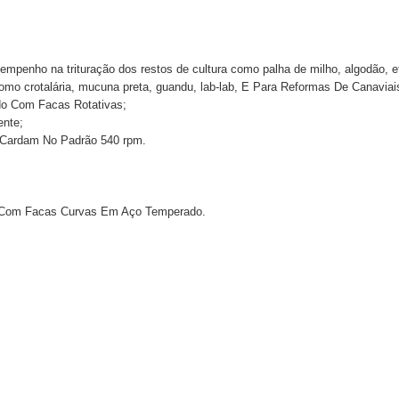
empenho na trituração dos restos de cultura como palha de milho, algodão, 
como crotalária, mucuna preta, guandu, lab-lab, E Para Reformas De Canavi
do Com Facas Rotativas;
ente;
Cardam No Padrão 540 rpm.
al Com Facas Curvas Em Aço Temperado.