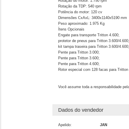
Rotação do motor: 1.750 rpm
Rotação da TDP: 540 rpm
Potência do motor: 120 cv
Dimensões CxAxL: 3400x1140x5190 mm
Peso aproximado: 1.975 Kg
Ítens Opcionais
Engate para transporte Tritton 4.600;
protetor de pneus para Tritton 3.600/4.600
kit tampa traseira para Tritton 3.600/4.600
Pente para Tritton 3.000;
Pente para Tritton 3.600;
Pente para Tritton 4.600;
Rotor especial com 128 facas para Tritton
Você assume toda a responsabilidade pela
Dados do vendedor
Apelido:
JAN