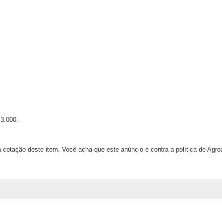
;
;
 3.000.
 cotação deste item. Você acha que este anúncio é contra a política de Agr