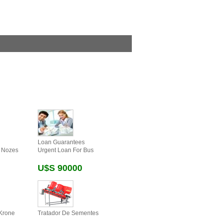
Loan Guarantees
 Nozes
Urgent Loan For Bus
U$s 90000
Krone
Tratador De Sementes