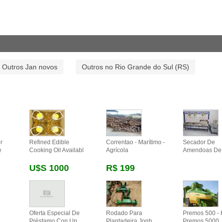
Outros Jan novos
Outros no Rio Grande do Sul (RS)
r
Refined Edible
Correntao - Marítimo -
Secador De
e
Cooking Oil Availabl
Agrícola
Amendoas De
U$s 1000
R$ 199
Oferta Especial De
Rodado Para
Premos 500 - 
Préstamo Con Un
Plantadeira Jonh
Premos 5000