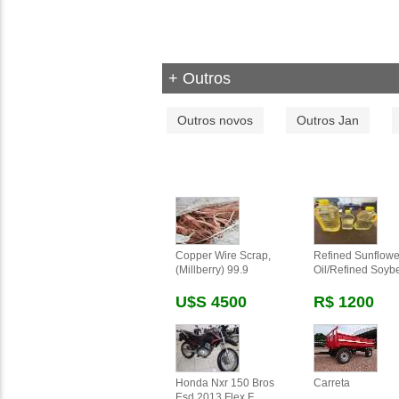
+ Outros
Outros novos
Outros Jan
Copper Wire Scrap,
Refined Sunflowe
(millberry) 99.9
Oil/refined Soyb
U$s 4500
R$ 1200
Honda Nxr 150 Bros
Carreta
Esd 2013 Flex F