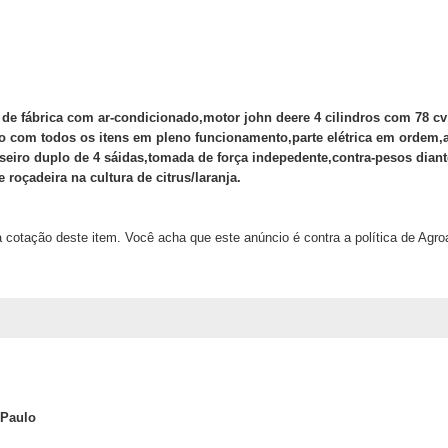
e fábrica com ar-condicionado,motor john deere 4 cilindros com 78 cv 
do com todos os itens em pleno funcionamento,parte elétrica em ordem,
iro duplo de 4 sáidas,tomada de força indepedente,contra-pesos dianteir
roçadeira na cultura de citrus/laranja.
 cotação deste item. Você acha que este anúncio é contra a política de Agr
 Paulo