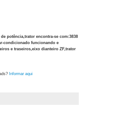
de potência,trator encontra-se com:3838
ar-condicionado funcionando e
os e traseiros,eixo dianteiro ZF,trator
oads?
Informar aqui