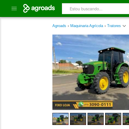
Agroads
›
Maquinaria Agrícola
›
Tratores