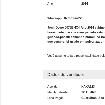
Ano:
2014
Whatsapp: 16997564722
Jonh Deere 5078E 4X4 Ano:2014 cabine d
horas,parte mecanica em perfeito esta
gelando,possui comando hidraulico trase
que sempre foi usado em pulverizador e 
Você assume toda a responsabilidade pela
Dados do vendedor
Apelido:
KAKA123
Membro desde:
12/11/2020
Localização:
Guarulhos, São