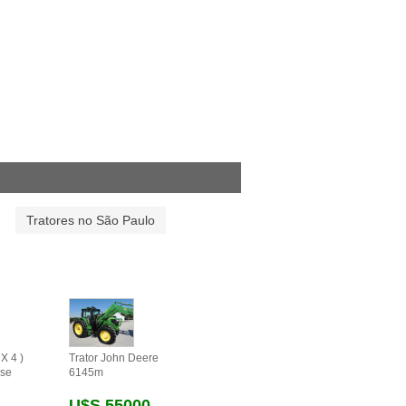
Tratores no São Paulo
X 4 )
Trator John Deere
se
6145m
U$s 55000