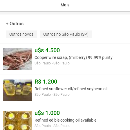
Comprimento
745
Mais
Largura
260
Rodagem
18.4
Peso
25
+ Outros
Outros novos
Outros no São Paulo (SP)
Você assume toda a responsabilidade pela cotação deste item. Você acha que
este anúncio é contra a política de Agroads?
Informar aqui
u$s 4.500
Copper wire scrap, (millberry) 99.99% purity
São Paulo - São Paulo
R$ 1.200
Refined sunflower oil/refined soybean oil
São Paulo - São Paulo
u$s 1.000
Refined edible cooking oil available
São Paulo - São Paulo