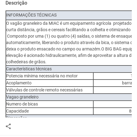
Descrição
INFORMAÇÕES TÉCNICAS
O vagão graneleiro da MIAC é um equipamento agrícola projetado pa
curta distância, grãos e cereais facilitando a colheita e otimizando a
Composto por uma (1) ou quatro (4) saídas, o sistema de ensaque é f
automaticamente, liberando o produto através da bica, o sistema de
deixa o produto ensacado no campo ou armazém.O BIG BAG equipad
elevação é acionado hidraulicamente, afim de aproveitar a altura da 
colhedeiras de grãos.
Características técnicas
Potencia mínima necessária no motor
100
Acoplamento
barra d
Válvulas de controle remoto necessárias
Vagao graneleiro
Numero de bicas
Capacidade
800
Dimensões
Altura levantada
356
Altura abaixada
306