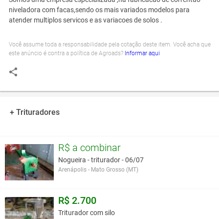
niveladora com facas,sendo os mais variados modelos para
atender multiplos servicos e as variacoes de solos .
Você assume toda a responsabilidade pela cotação deste item. Você acha que
este anúncio é contra a política de Agroads?
Informar aqui
+ Trituradores
R$ a combinar
Nogueira - triturador - 06/07
Arenápolis - Mato Grosso (MT)
R$ 2.700
Triturador com silo