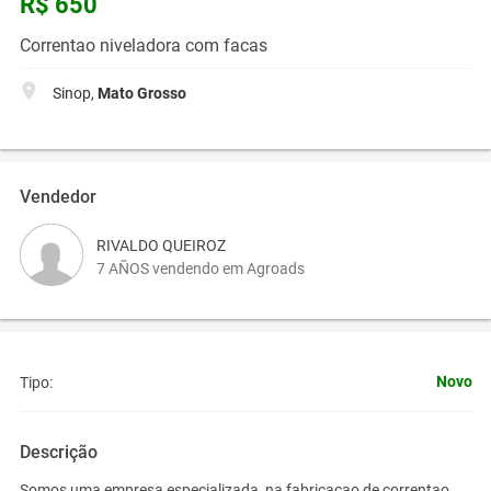
R$ 650
Correntao niveladora com facas
Sinop,
Mato Grosso
Vendedor
RIVALDO QUEIROZ
7 AÑOS vendendo em Agroads
Novo
Tipo:
Descrição
Somos uma empresa especializada ,na fabricacao de correntao