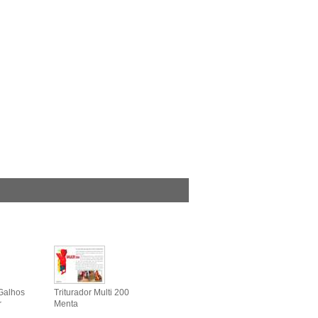
 Galhos
Triturador Multi 200
r
Menta