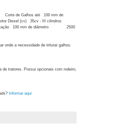
Corte de Galhos até
100 mm de
otor Diesel (cv)
35cv - III cilindros
tação
100 mm de diâmetro
2500
ar onde a necessidade de triturar galhos.
 de tratores. Possui opcionais com rodeiro,
oads?
Informar aqui