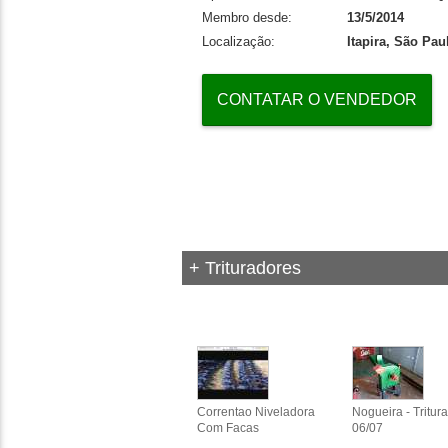
Membro desde:
13/5/2014
Localização:
Itapira, São Pau
CONTATAR O VENDEDOR
+ Trituradores
Correntao Niveladora
Nogueira - Tritura
Com Facas
06/07