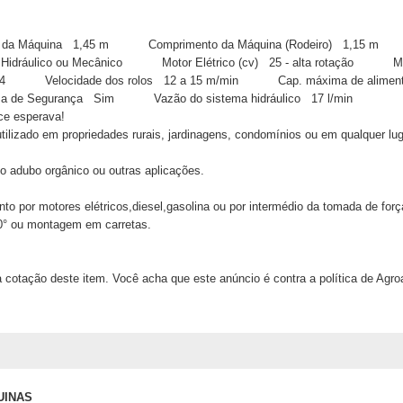
 da Máquina
1,45 m
Comprimento da Máquina
(Rodeiro)
1,15 m
Hidráulico ou Mecânico
Motor Elétrico (cv)
25 - alta rotação
M
4
Velocidade dos rolos
12 a 15 m/min
Cap. máxima de alimen
a de Segurança
Sim
Vazão do sistema hidráulico
17 l/min
ce esperava!
tilizado em propriedades rurais, jardinagens, condomínios ou em qualquer lug
mo adubo orgânico ou outras aplicações.
o por motores elétricos,diesel,gasolina ou por intermédio da tomada de força
90° ou montagem em carretas.
 cotação deste item. Você acha que este anúncio é contra a política de Agr
UINAS