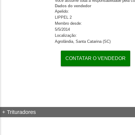
Você assume toda a responsabilidade pela co
Dados do vendedor
Apelido:
LIPPEL 2
Membro desde:
5/5/2014
Localização:
Agrolândia, Santa Catarina (SC)
CONTATAR O VENDEDOR
+ Trituradores