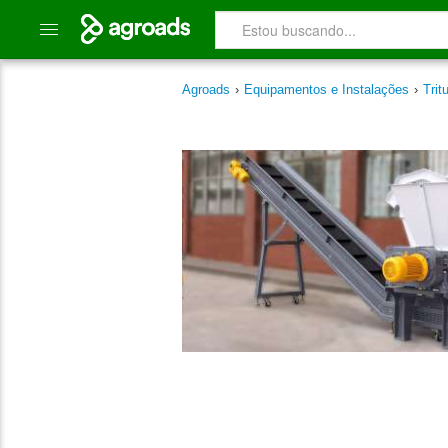
Agroads
›
Equipamentos e Instalações
›
Trit