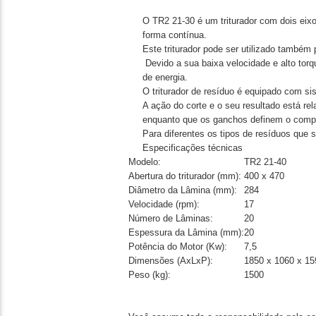
O TR2 21-30 é um triturador com dois eixo
forma contínua.
Este triturador pode ser utilizado também
Devido a sua baixa velocidade e alto torq
de energia.
O triturador de resíduo é equipado com s
A ação do corte e o seu resultado está re
enquanto que os ganchos definem o compr
Para diferentes os tipos de resíduos que 
Especificações técnicas
Modelo:
TR2 21-40
Abertura do triturador (mm):
400 x 470
Diâmetro da Lâmina (mm):
284
Velocidade (rpm):
17
Número de Lâminas:
20
Espessura da Lâmina (mm):
20
Potência do Motor (Kw):
7,5
Dimensões (AxLxP):
1850 x 1060 x 15
Peso (kg):
1500