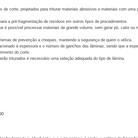
s de corte, projetados para triturar materiais abrasivos e materiais com um
 para a pré-fragmentação de resíduos em outros tipos de procedimentos.
ue é possível processar materiais de grande volume, sem gerar pó, calor ou
istemas de prevenção a choques, mantendo a segurança de quem o utiliza.
lacionado à espessura e o número de ganchos das lâminas, sendo que a espes
imento do corte.
serão triturados é necessário uma seleção adequada do tipo de lâmina.
90