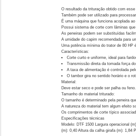
O resultado da trituração obtido com esse 
Também pode ser utilizado para processar 
É uma máquina que funciona acoplada ao tr
Possui sistema de corte com lâminas que
As peneiras podem ser substituídas facilm
A umidade do capim recomendada para um
Uma potência mínima do trator de 80 HP 
Características:
Corte curto e uniforme, ideal para fard
Transmissão direta da tomada força do 
A taxa de alimentação é controlada pel
O tambor gira no sentido horário e o rot
Material:
Deve estar seco e pode ser palha ou feno
Tamanho do material triturado:
O tamanho é determinado pela peneira que
A natureza do material tem algum efeito s
Os comprimentos de corte típico associad
Especificações técnicas
Modelo: DTF 1500 Largura operacional (m):
(m): 0,40 Altura da calha girafa (m): 1,8