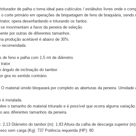
triturador de palha o torna ideal para cubículos / estábulos livres onde o com
o corte primário em operações de briquetagem de feno de braquiária, sendo n
ator, opera desenfardando e triturando os fardos.
 se movimentam a favor da peneira de seleção.
ente por outras de diferentes tamanhos.
a produção aceitável é abaixo de 30%.
é recomendada.
os de feno e palha com 1,5 mt de diâmetro.
trator.
o ângulo de inclinação do tambor.
or gira no sentido contrário.
. O material úmido bloqueará por completo as aberturas da peneira. Umidade
 é instalada.
obre o tamanho do material triturado e é possível que ocorra alguma variação.
o aos diferentes tamanhos da peneira.
 2,13 Diâmetro do tambor (m): 1,83 Altura da calha de descarga superior (m): 
4 Peso sem carga (Kg): 737 Potência requerida (HP): 80