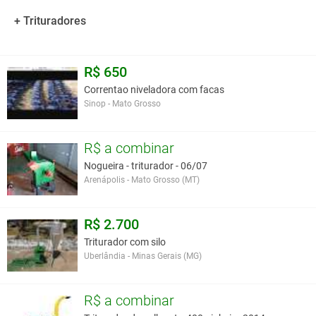
Você assume toda a responsabilidade pela cotação deste item. Você acha que
+ Trituradores
este anúncio é contra a política de Agroads?
Informar aqui
R$ 650
Correntao niveladora com facas
Sinop - Mato Grosso
R$ a combinar
Nogueira - triturador - 06/07
Arenápolis - Mato Grosso (MT)
R$ 2.700
Triturador com silo
Uberlândia - Minas Gerais (MG)
R$ a combinar