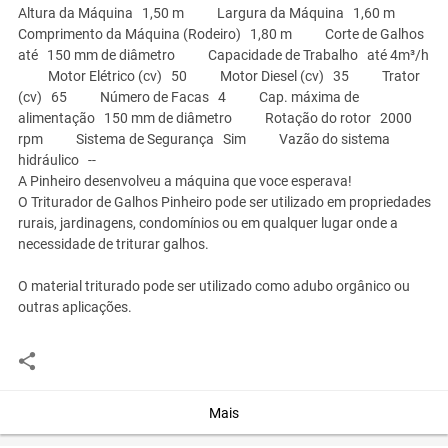
Altura da Máquina
1,50 m
Largura da Máquina
1,60 m
Comprimento da Máquina
(Rodeiro)
1,80 m
Corte de Galhos
até
150 mm de diâmetro
Capacidade de Trabalho
até 4m³/h
Motor Elétrico (cv)
50
Motor Diesel (cv)
35
Trator
(cv)
65
Número de Facas
4
Cap. máxima de
alimentação
150 mm de diâmetro
Rotação do rotor
2000
rpm
Sistema de Segurança
Sim
Vazão do sistema
hidráulico
--
A Pinheiro desenvolveu a máquina que voce esperava!
O Triturador de Galhos Pinheiro pode ser utilizado em propriedades
rurais, jardinagens, condomínios ou em qualquer lugar onde a
necessidade de triturar galhos.
O material triturado pode ser utilizado como adubo orgânico ou
outras aplicações.
Disponivel com acessórios para acionamento por motores
elétricos,diesel,gasolina ou por intermédio da tomada de força de
tratores. Possui opcionais com rodeiro, aparelhos para trator
Convencional e AT 90° ou montagem em carretas.
Mais