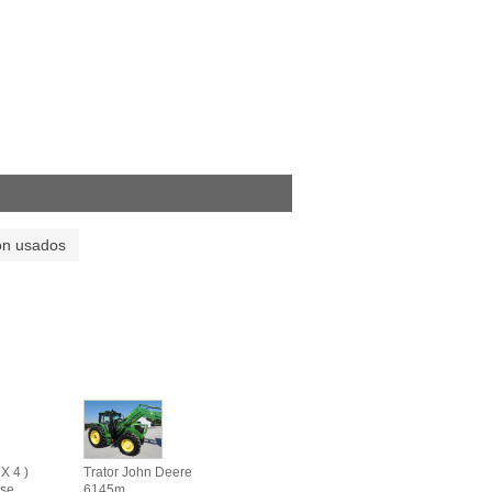
on usados
X 4 )
Trator John Deere
se
6145m