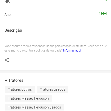
-
HP:
1994
Ano:
Descrição
Você assume toda a responsabilidade pela cotação deste item. Você acha que
este anúncio é contra a política de Agroads?
Informar aqui
+ Tratores
Tratores outros
Tratores usados
Tratores Massey Ferguson
Tratores Massey Ferguson usados