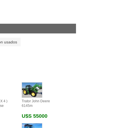
on usados
X 4 )
Trator John Deere
se
6145m
U$s 55000