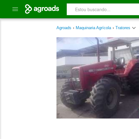
Agroads
›
Maquinaria Agrícola
›
Tratores