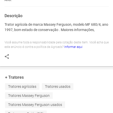
Descrição
Trator agrícola de marca Massey Ferguson, modelo MF 680/4, ano
1997, bom estado de conservação . Maiores informações,
Você assume toda a responsabilidade pela cotação deste item. Você acha que
este anúncio é contra a política de Agroads?
Informar aqui
+ Tratores
Tratores agrícolas
Tratores usados
Tratores Massey Ferguson
Tratores Massey Ferguson usados