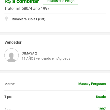
R$ a combinar
PERGUNTE O PREÇO
Trator mf 680/4 ano 1997
Itumbiara,
Goiás (GO)
Vendedor
OIMASA 2
11 AÑOS vendendo em Agroads
Massey Ferguson
Marca:
Usado
Tipo:
1997
Ano: