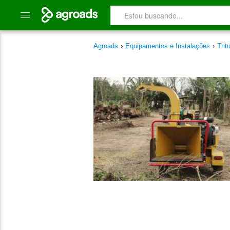
Agroads
›
Equipamentos e Instalações
›
Trit