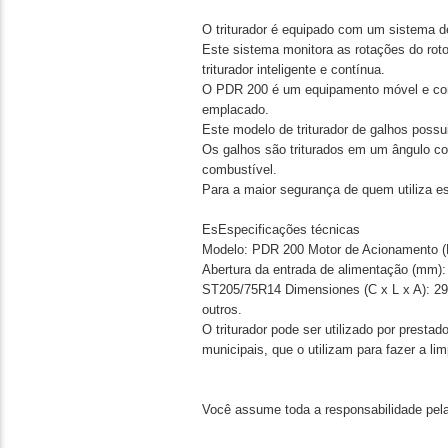
O triturador é equipado com um sistema de
Este sistema monitora as rotações do rot
triturador inteligente e contínua.
O PDR 200 é um equipamento móvel e compa
emplacado.
Este modelo de triturador de galhos possu
Os galhos são triturados em um ângulo co
combustível.
Para a maior segurança de quem utiliza e
EsEspecificações técnicas
Modelo: PDR 200 Motor de Acionamento (H
Abertura da entrada de alimentação (mm):
ST205/75R14 Dimensiones (C x L x A): 2
outros.
O triturador pode ser utilizado por prest
municipais, que o utilizam para fazer a l
Você assume toda a responsabilidade pela