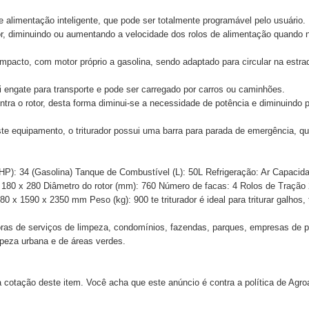
 alimentação inteligente, que pode ser totalmente programável pelo usuário.
or, diminuindo ou aumentando a velocidade dos rolos de alimentação quando 
cto, com motor próprio a gasolina, sendo adaptado para circular na estrad
i engate para transporte e pode ser carregado por carros ou caminhões.
ntra o rotor, desta forma diminui-se a necessidade de potência e diminuind
ste equipamento, o triturador possui uma barra para parada de emergência, 
P): 34 (Gasolina) Tanque de Combustível (L): 50L Refrigeração: Ar Capacid
 180 x 280 Diâmetro do rotor (mm): 760 Número de facas: 4 Rolos de Tração
980 x 1590 x 2350 mm Peso (kg): 900
te triturador é ideal para triturar galhos
adoras de serviços de limpeza, condomínios, fazendas, parques, empresas de 
impeza urbana e de áreas verdes.
 cotação deste item. Você acha que este anúncio é contra a política de Agr